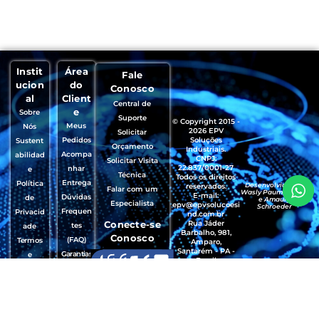
Instit
Área
Fale
ucion
do
Conosco
al
Client
Central de
e
Sobre
Suporte
© Copyright 2015 -
Meus
Nós
2026 EPV
Solicitar
Pedidos
Soluções
Sustent
Orçamento
Industriais.
Acompa
abilidad
CNPJ:
Solicitar Visita
22.837/0001-27
nhar
e
Técnica
Todos os direitos
Entrega
Política
Desenvolvido por
reservados.
Falar com um
Wasly Paumgartten
E-mail:
Dúvidas
de
e Amaury
Especialista
epv@epvsolucoesi
Schroeder
Frequen
Privacid
nd.com.br
Conecte-se
Rua Jáder
tes
ade
Barbalho, 981,
Conosco
(FAQ)
Termos
Amparo,
Santarém - PA -
Garantias
e
Brasil
, Trocas e
Condiçõ
CEP.: 68035-490
Devoluçõ
es de
es
Uso