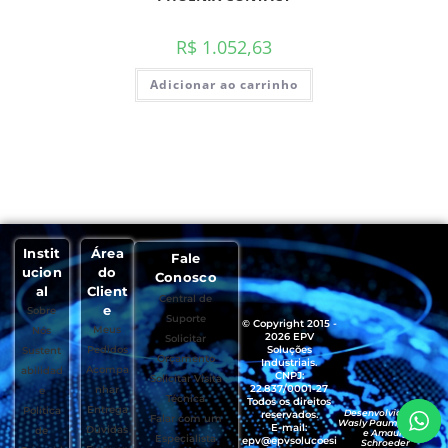
R$
1.052,63
Adicionar ao carrinho
Instit
Área
Fale
ucion
do
Conosco
al
Client
Central de
e
Sobre
Suporte
© Copyright 2015 -
Meus
Nós
2026 EPV
Solicitar
Pedidos
Soluções
Sustent
Orçamento
Industriais.
Acompa
abilidad
CNPJ:
Solicitar Visita
22.837/0001-27
nhar
e
Técnica
Todos os direitos
Entrega
Política
Desenvolvido por
reservados.
Falar com um
Wasly Paumgartten
E-mail:
Dúvidas
de
e Amaury
Especialista
epv@epvsolucoesi
Schroeder