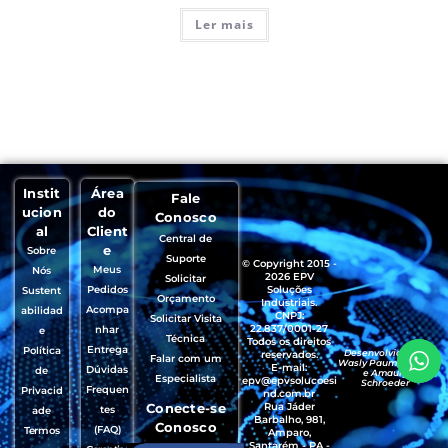
Ler mais
Instit
Área
Fale
ucion
do
Conosco
al
Client
Central de
e
Sobre
Suporte
© Copyright 2015 -
Meus
Nós
2026 EPV
Solicitar
Pedidos
Soluções
Sustent
Orçamento
Industriais.
Acompa
abilidad
CNPJ:
Solicitar Visita
22.837/0001-27
nhar
e
Técnica
Todos os direitos
Entrega
Política
Desenvolvido por
reservados.
Falar com um
Wasly Paumgartten
E-mail:
Dúvidas
de
e Amaury
Especialista
epv@epvsolucoesi
Schroeder
Frequen
Privacid
nd.com.br
Conecte-se
Rua Jáder
tes
ade
Barbalho, 981,
Conosco
(FAQ)
Termos
Amparo,
Santarém - PA -