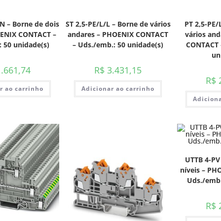
N – Borne de dois
ST 2,5-PE/L/L – Borne de vários
PT 2,5-PE/
OENIX CONTACT –
andares – PHOENIX CONTACT
vários an
 50 unidade(s)
– Uds./emb.: 50 unidade(s)
CONTACT –
un
.661,74
R$
3.431,15
R$
2
r ao carrinho
Adicionar ao carrinho
Adiciona
UTTB 4-PV 
níveis – P
Uds./emb.
R$
2