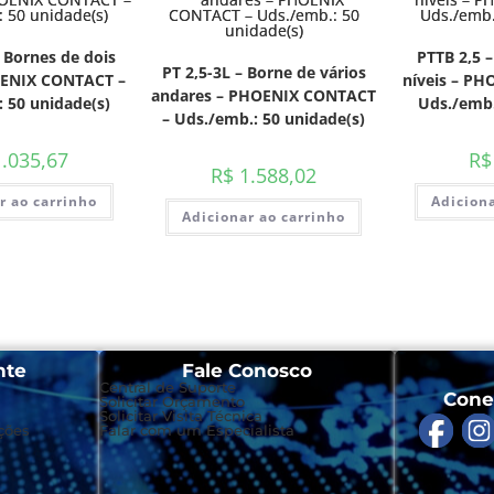
 Bornes de dois
PTTB 2,5 –
PT 2,5-3L – Borne de vários
OENIX CONTACT –
níveis – P
andares – PHOENIX CONTACT
 50 unidade(s)
Uds./emb.
– Uds./emb.: 50 unidade(s)
.035,67
R$
R$
1.588,02
r ao carrinho
Adiciona
Adicionar ao carrinho
nte
Fale Conosco
Central de Suporte
Cone
Solicitar Orçamento
Solicitar Visita Técnica
ções
Falar com um Especialista