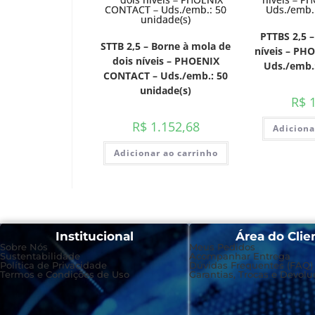
PTTBS 2,5 –
STTB 2,5 – Borne à mola de
níveis – PH
dois níveis – PHOENIX
Uds./emb.:
CONTACT – Uds./emb.: 50
unidade(s)
R$
1
R$
1.152,68
Adiciona
Adicionar ao carrinho
Institucional
Área do Clie
Sobre Nós
Meus Pedidos
Sustentabilidade
Acompanhar Entrega
Política de Privacidade
Dúvidas Frequentes (FAQ)
Termos e Condições de Uso
Garantias, Trocas e Devolu