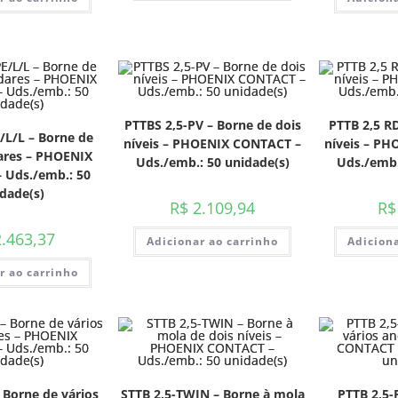
PTTBS 2,5-PV – Borne de dois
PTTB 2,5 RD
/L/L – Borne de
níveis – PHOENIX CONTACT –
níveis – P
ares – PHOENIX
Uds./emb.: 50 unidade(s)
Uds./emb.
 Uds./emb.: 50
dade(s)
R$
2.109,94
R$
.463,37
Adicionar ao carrinho
Adiciona
r ao carrinho
 Borne de vários
STTB 2,5-TWIN – Borne à mola
PTTB 2,5-