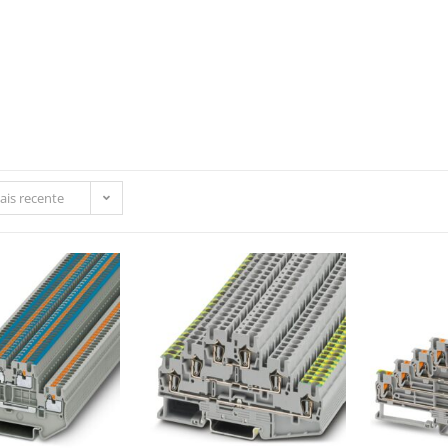
trica
Automação
Painéis e CCMs
Ferramentas
ais recente