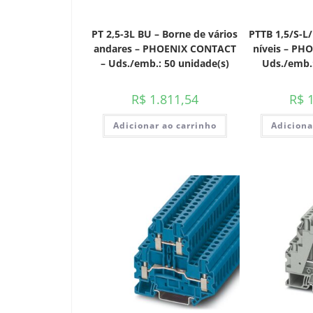
PT 2,5-3L BU – Borne de vários
PTTB 1,5/S-L/
andares – PHOENIX CONTACT
níveis – PH
– Uds./emb.: 50 unidade(s)
Uds./emb.:
R$
1.811,54
R$
1
Adicionar ao carrinho
Adiciona