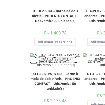
UTTB 2,5 BU – Borne de dois
UT 4-PE/L/L 
níveis – PHOENIX CONTACT –
andares – 
Uds./emb.: 50 unidade(s)
– Uds./emb.
R$
1.400,78
R$
3
Adicionar ao carrinho
Adiciona
STTB 2,5-TWIN BU – Borne à
UT 4-L/L – 
mola de dois níveis – PHOENIX
andares – 
CONTACT – Uds./emb.: 50
– Uds./emb.
unidade(s)
R$
2
R$
2.175,48
Adiciona