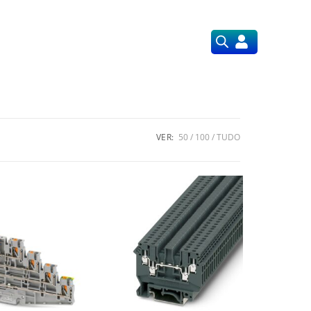
Orçamentos
Nossos Serviços
VER:
50
100
TUDO