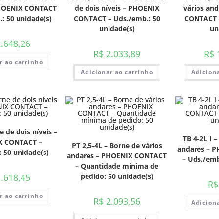
PHOENIX CONTACT
de dois níveis – PHOENIX
vários an
: 50 unidade(s)
CONTACT – Uds./emb.: 50
CONTACT –
unidade(s)
un
.648,26
R$
2.033,89
R$
1
r ao carrinho
Adicionar ao carrinho
Adiciona
 de dois níveis –
TB 4-2L I 
X CONTACT –
PT 2,5-4L – Borne de vários
andares – 
 50 unidade(s)
andares – PHOENIX CONTACT
– Uds./emb
– Quantidade mínima de
.618,45
pedido: 50 unidade(s)
R$
r ao carrinho
R$
2.093,56
Adiciona