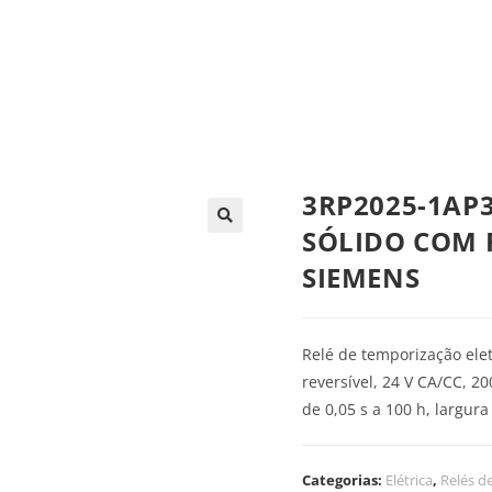
trica
Automação
Painéis e CCMs
Ferramentas
3RP2025-1AP3
SÓLIDO COM 
SIEMENS
Relé de temporização ele
reversível, 24 V CA/CC, 2
de 0,05 s a 100 h, largur
Categorias:
Elétrica
,
Relés d