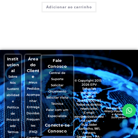
Adicionar ao carrinho
Instit
Área
Fale
ucion
do
Conosco
al
Client
Central de
e
Sobre
Suporte
© Copyright 2015 -
Meus
Nós
2026 EPV
Solicitar
Pedidos
Soluções
Sustent
Orçamento
Industriais.
Acompa
abilidad
CNPJ:
Solicitar Visita
22.837/0001-27
nhar
e
Técnica
Todos os direitos
Entrega
Política
Desenvolvido por
reservados.
Falar com um
Wasly Paumgartten
E-mail:
Dúvidas
de
e Amaury
Especialista
epv@epvsolucoesi
Schroeder
Frequen
Privacid
nd.com.br
Conecte-se
Rua Jáder
tes
ade
Barbalho, 981,
Conosco
(FAQ)
Termos
Amparo,
Santarém - PA -
Garantias