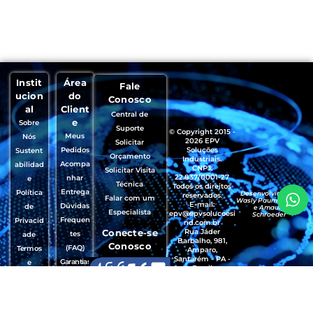
Instit
Área
Fale
ucion
do
Conosco
al
Client
Central de
e
Sobre
Suporte
© Copyright 2015 -
Meus
Nós
2026 EPV
Solicitar
Pedidos
Soluções
Sustent
Orçamento
Industriais.
Acompa
abilidad
CNPJ:
Solicitar Visita
22.837/0001-27
nhar
e
Técnica
Todos os direitos
Entrega
Política
Desenvolvido por
reservados.
Falar com um
Wasly Paumgartten
E-mail:
Dúvidas
de
e Amaury
Especialista
epv@epvsolucoesi
Schroeder
Frequen
Privacid
nd.com.br
Conecte-se
Rua Jáder
tes
ade
Barbalho, 981,
Conosco
(FAQ)
Termos
Amparo,
Santarém - PA -
Garantias
e
Brasil
, Trocas e
Condiçõ
CEP.: 68035-490
Devoluçõ
es de
es
Uso