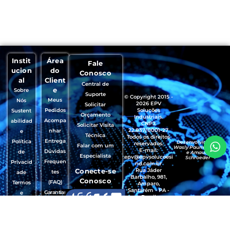
Instit
Área
Fale
ucion
do
Conosco
al
Client
Central de
e
Sobre
Suporte
© Copyright 2015 -
Meus
Nós
2026 EPV
Solicitar
Pedidos
Soluções
Sustent
Orçamento
Industriais.
Acompa
abilidad
CNPJ:
Solicitar Visita
22.837/0001-27
nhar
e
Técnica
Todos os direitos
Entrega
Política
Desenvolvido por
reservados.
Falar com um
Wasly Paumgartten
E-mail:
Dúvidas
de
e Amaury
Especialista
epv@epvsolucoesi
Schroeder
Frequen
Privacid
nd.com.br
Conecte-se
Rua Jáder
tes
ade
Barbalho, 981,
Conosco
(FAQ)
Termos
Amparo,
Santarém - PA -
Garantias
e
Brasil
, Trocas e
Condiçõ
CEP.: 68035-490
Devoluçõ
es de
es
Uso