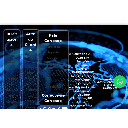
Instit
Área
Fale
ucion
do
Conosco
al
Client
Central de
e
Sobre
Suporte
© Copyright 2015 -
Meus
Nós
2026 EPV
Solicitar
Pedidos
Soluções
Sustent
Orçamento
Industriais.
Acompa
abilidad
CNPJ:
Solicitar Visita
22.837/0001-27
nhar
e
Técnica
Todos os direitos
Entrega
Política
Desenvolvido por
reservados.
Falar com um
Wasly Paumgartten
E-mail:
Dúvidas
de
e Amaury
Especialista
epv@epvsolucoesi
Schroeder
Frequen
Privacid
nd.com.br
Conecte-se
Rua Jáder
tes
ade
Barbalho, 981,
Conosco
(FAQ)
Termos
Amparo,
Santarém - PA -
Garantias
e
Brasil
, Trocas e
Condiçõ
CEP.: 68035-490
Devoluçõ
es de
es
Uso