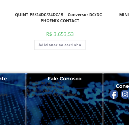
QUINT-PS/24DC/24DC/ 5 – Conversor DC/DC –
MINI
PHOENIX CONTACT
R$
3.653,53
Adicionar ao carrinho
nte
Fale Conosco
Central de Suporte
Cone
Solicitar Orçamento
Solicitar Visita Técnica
ções
Falar com um Especialista