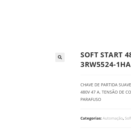
trica
Automação
Painéis e CCMs
Ferramentas
SOFT START 48
3RW5524-1HA
CHAVE DE PARTIDA SUAVE
480V 47 A, TENSÃO DE 
PARAFUSO
Categorias:
Automação
,
Sof