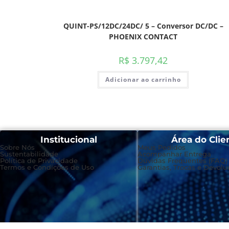
QUINT-PS/12DC/24DC/ 5 – Conversor DC/DC –
PHOENIX CONTACT
R$
3.797,42
Adicionar ao carrinho
Institucional
Área do Clie
Sobre Nós
Meus Pedidos
Sustentabilidade
Acompanhar Entrega
Política de Privacidade
Dúvidas Frequentes (FAQ)
Termos e Condições de Uso
Garantias, Trocas e Devolu