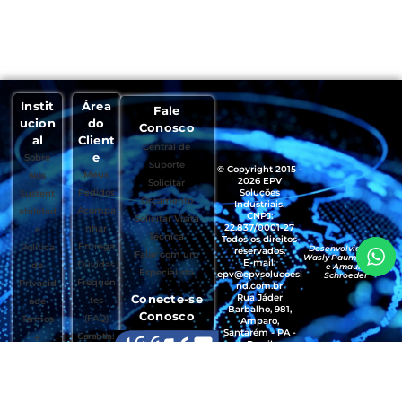
Instit
Área
Fale
ucion
do
Conosco
al
Client
Central de
e
Sobre
Suporte
© Copyright 2015 -
Meus
Nós
2026 EPV
Solicitar
Pedidos
Soluções
Sustent
Orçamento
Industriais.
Acompa
abilidad
CNPJ:
Solicitar Visita
22.837/0001-27
nhar
e
Técnica
Todos os direitos
Entrega
Política
Desenvolvido por
reservados.
Falar com um
Wasly Paumgartten
E-mail:
Dúvidas
de
e Amaury
Especialista
epv@epvsolucoesi
Schroeder
Frequen
Privacid
nd.com.br
Conecte-se
Rua Jáder
tes
ade
Barbalho, 981,
Conosco
(FAQ)
Termos
Amparo,
Santarém - PA -
Garantias
e
Brasil
, Trocas e
Condiçõ
CEP.: 68035-490
Devoluçõ
es de
es
Uso