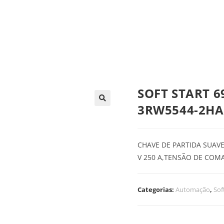
trica
Automação
Painéis e CCMs
Ferramentas
SOFT START 69
3RW5544-2HA
CHAVE DE PARTIDA SUAVE
V 250 A,TENSÃO DE COM
Categorias:
Automação
,
Sof