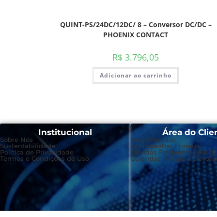
QUINT-PS/24DC/12DC/ 8 – Conversor DC/DC –
PHOENIX CONTACT
R$
3.796,05
Adicionar ao carrinho
Institucional
Área do Clie
Sobre Nós
Meus Pedidos
Sustentabilidade
Acompanhar Entrega
Política de Privacidade
Dúvidas Frequentes (FAQ)
Termos e Condições de Uso
Garantias, Trocas e Devolu