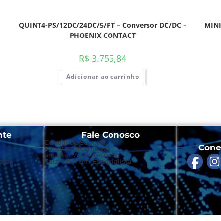
QUINT4-PS/12DC/24DC/5/PT – Conversor DC/DC –
MINI
PHOENIX CONTACT
R$
3.755,84
Adicionar ao carrinho
nte
Fale Conosco
Central de Suporte
Cone
Solicitar Orçamento
Solicitar Visita Técnica
ções
Falar com um Especialista