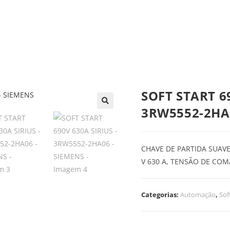
trica
Automação
Painéis e CCMs
Ferramentas
SOFT START 69
3RW5552-2HA
CHAVE DE PARTIDA SUAVE
V 630 A, TENSÃO DE COM
Categorias:
Automação
,
Sof