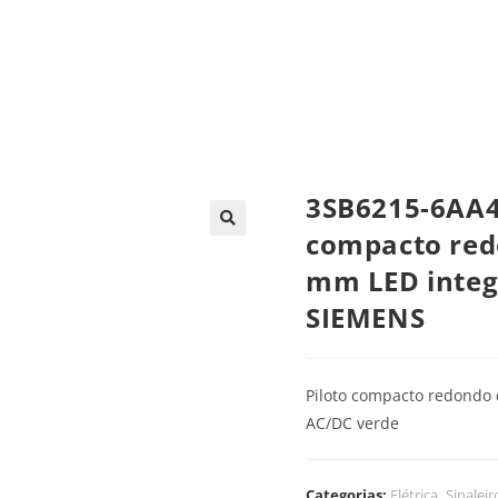
trica
Automação
Painéis e CCMs
Ferramentas
3SB6215-6AA4
compacto redo
mm LED integ
SIEMENS
Piloto compacto redondo 
AC/DC verde
Categorias:
Elétrica
,
Sinaleir