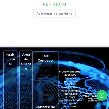
R$
5.312,94
Adicionar ao carrinho
Instit
Área
Fale
ucion
do
Conosco
al
Client
Central de
e
Sobre
Suporte
© Copyright 2015 -
Meus
Nós
2026 EPV
Solicitar
Pedidos
Soluções
Sustent
Orçamento
Industriais.
Acompa
abilidad
CNPJ:
Solicitar Visita
22.837/0001-27
nhar
e
Técnica
Todos os direitos
Entrega
Política
Desenvolvido por
reservados.
Falar com um
Wasly Paumgartten
E-mail:
Dúvidas
de
e Amaury
Especialista
epv@epvsolucoesi
Schroeder
Frequen
Privacid
nd.com.br
Conecte-se
Rua Jáder
tes
ade