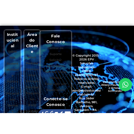
Instit
Área
Fale
ucion
do
Conosco
al
Client
Central de
e
Sobre
Suporte
© Copyright 2015 -
Meus
Nós
2026 EPV
Solicitar
Pedidos
Soluções
Sustent
Orçamento
Industriais.
Acompa
abilidad
CNPJ:
Solicitar Visita
22.837/0001-27
nhar
e
Técnica
Todos os direitos
Entrega
Política
Desenvolvido por
reservados.
Falar com um
Wasly Paumgartten
E-mail:
Dúvidas
de
e Amaury
Especialista
epv@epvsolucoesi
Schroeder
Frequen
Privacid
nd.com.br
Conecte-se
Rua Jáder
tes
ade
Barbalho, 981,
Conosco
(FAQ)
Termos
Amparo,
Santarém - PA -
Garantias
e
Brasil
, Trocas e
Condiçõ
CEP.: 68035-490
Devoluçõ
es de
es
Uso