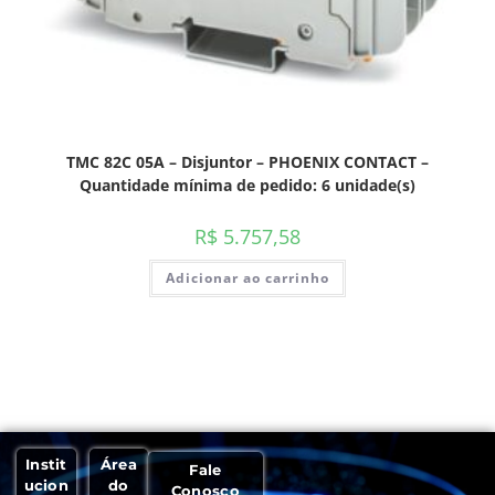
TMC 82C 05A – Disjuntor – PHOENIX CONTACT –
Quantidade mínima de pedido: 6 unidade(s)
R$
5.757,58
Adicionar ao carrinho
Instit
Área
Fale
ucion
do
Conosco