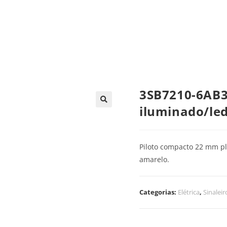
trica
Automação
Painéis e CCMs
Ferramentas
3SB7210-6AB30
iluminado/le
Piloto compacto 22 mm pl
amarelo.
Categorias:
Elétrica
,
Sinalei