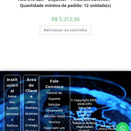
Quantidade mínima de pedido: 12 unidade(s)
R$
5.312,94
Adicionar ao carrinho
Instit
Área
Fale
ucion
do
Conosco
al
Client
Central de
e
Sobre
Suporte
© Copyright 2015 -
Meus
Nós
2026 EPV
Solicitar
Pedidos
Soluções
Sustent
Orçamento
Industriais.
Acompa
abilidad
CNPJ:
Solicitar Visita
22.837/0001-27
nhar
e
Técnica
Todos os direitos
Entrega
Política
Desenvolvido por
reservados.
Falar com um
Wasly Paumgartten
E-mail: