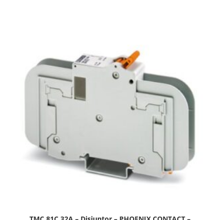
TMC 81C 32A – Disjuntor – PHOENIX CONTACT –