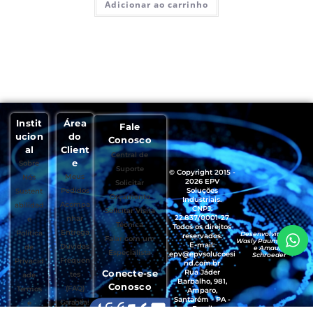
Adicionar ao carrinho
Instit
Área
Fale
ucion
do
Conosco
al
Client
Central de
e
Sobre
Suporte
© Copyright 2015 -
Meus
Nós
2026 EPV
Solicitar
Pedidos
Soluções
Sustent
Orçamento
Industriais.
Acompa
abilidad
CNPJ:
Solicitar Visita
22.837/0001-27
nhar
e
Técnica
Todos os direitos
Entrega
Política
Desenvolvido por
reservados.
Falar com um
Wasly Paumgartten
E-mail:
Dúvidas
de
e Amaury
Especialista
epv@epvsolucoesi
Schroeder
Frequen
Privacid
nd.com.br
Conecte-se
Rua Jáder
tes
ade
Barbalho, 981,
Conosco
(FAQ)
Termos
Amparo,
Santarém - PA -
Garantias
e
Brasil