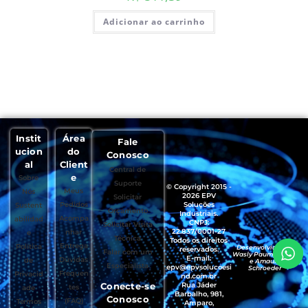
Adicionar ao carrinho
Instit
Área
Fale
ucion
do
Conosco
al
Client
Central de
e
Sobre
Suporte
© Copyright 2015 -
Meus
Nós
2026 EPV
Solicitar
Pedidos
Soluções
Sustent
Orçamento
Industriais.
Acompa
abilidad
CNPJ:
Solicitar Visita
22.837/0001-27
nhar
e
Técnica
Todos os direitos
Entrega
Política
Desenvolvido por
reservados.
Falar com um
Wasly Paumgartten
E-mail:
Dúvidas
de
e Amaury
Especialista
epv@epvsolucoesi
Schroeder
Frequen
Privacid
nd.com.br
Conecte-se
Rua Jáder
tes
ade
Barbalho, 981,
Conosco
(FAQ)
Termos
Amparo,