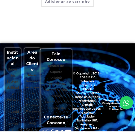
Adicionar ao carrinho
Instit
Área
Fale
ucion
do
Conosco
al
Client
Central de
e
Sobre
Suporte
© Copyright 2015 -
Meus
Nós
2026 EPV
Solicitar
Pedidos
Soluções
Sustent
Orçamento
Industriais.
Acompa
abilidad
CNPJ:
Solicitar Visita
22.837/0001-27
nhar
e
Técnica
Todos os direitos
Entrega
Política
Desenvolvido por
reservados.
Falar com um
Wasly Paumgartten
E-mail:
Dúvidas
de
e Amaury
Especialista
epv@epvsolucoesi
Schroeder
Frequen
Privacid
nd.com.br
Conecte-se
Rua Jáder
tes
ade
Barbalho, 981,
Conosco
(FAQ)
Termos
Amparo,
Santarém - PA -
Garantias
e
Brasil