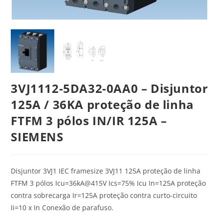
3VJ1112-5DA32-0AA0 – Disjuntor
125A / 36KA proteção de linha
FTFM 3 pólos IN/IR 125A –
SIEMENS
Disjuntor 3VJ1 IEC framesize 3VJ11 125A proteção de linha
FTFM 3 pólos Icu=36kA@415V Ics=75% Icu In=125A proteção
contra sobrecarga Ir=125A proteção contra curto-circuito
Ii=10 x In Conexão de parafuso.