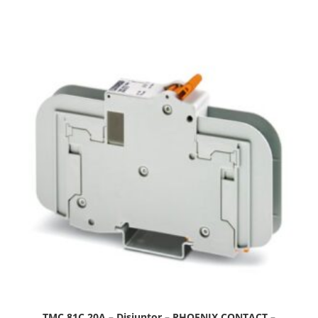
TMC 81C 20A – Disjuntor – PHOENIX CONTACT –