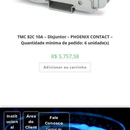
TMC 82C 10A – Disjuntor – PHOENIX CONTACT –
Quantidade mínima de pedido: 6 unidade(s)
R$
5.757,58
Adicionar ao carrinho
Instit
Área
Fale
ucion
do
Conosco
al
Client
Central de