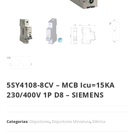
5SY4108-8CV – MCB Icu=15KA
230/400V 1P D8 – SIEMENS
Categorias:
Disjuntores
,
Disjuntores Miniatura
,
Elétrica