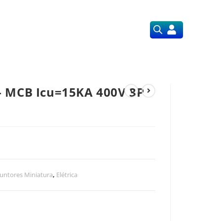
Orçamentos
Nossos Serviços
– MCB Icu=15KA 400V 3P
1
juntores Miniatura
,
Elétrica