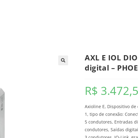
trica
Automação
Painéis e CCMs
Ferramentas
AXL E IOL DI
digital – PH
R$
3.472,
Axioline E, Dispositivo de
1, tipo de conexão: Conec
5 condutores, Entradas dig
condutores, Saídas digita
3 condutores, IO-Link, gr