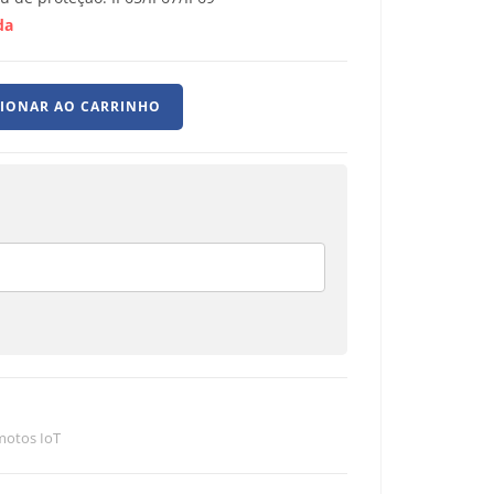
da
CIONAR AO CARRINHO
otos IoT