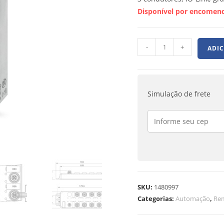
Disponível por encomen
-
+
ADI
Simulação de frete
SKU:
1480997
Categorias:
Automação
,
Rem