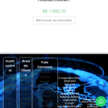
R$
1.993,70
Adicionar ao carrinho
Instit
Área
Fale
ucion
do
Conosco
al
Client
Central de
e
Sobre
Suporte
© Copyright 2015 -
Meus
Nós
2026 EPV
Solicitar
Pedidos
Soluções
Sustent
Orçamento
Industriais.
Acompa
abilidad
CNPJ:
Solicitar Visita
22.837/0001-27
nhar
e
Técnica
Todos os direitos
Entrega
Política
Desenvolvido por
reservados.
Falar com um
Wasly Paumgartten
E-mail:
Dúvidas
de
e Amaury
Especialista
epv@epvsolucoesi
Schroeder