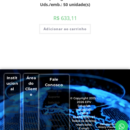
Uds./emb.: 50 unidade(s)
R$
633,11
Adicionar ao carrinho
Instit
Área
Fale
ucion
do
Conosco
al
Client
Central de
e
Sobre
Suporte
© Copyright 2015 -
Meus
Nós
2026 EPV
Solicitar
Pedidos
Soluções
Sustent
Orçamento
Industriais.
Acompa
abilidad
CNPJ:
Solicitar Visita
22.837/0001-27
nhar
e
Técnica
Todos os direitos
Entrega
Política
Desenvolvido por
reservados.
Falar com um
Wasly Paumgartten
E-mail:
Dúvidas
de
e Amaury