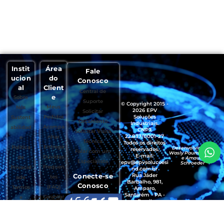
Instit
Área
Fale
ucion
do
Conosco
al
Client
Central de
e
Sobre
Suporte
© Copyright 2015 -
Meus
Nós
2026 EPV
Solicitar
Pedidos
Soluções
Sustent
Orçamento
Industriais.
Acompa
abilidad
CNPJ:
Solicitar Visita
22.837/0001-27
nhar
e
Técnica
Todos os direitos
Entrega
Política
Desenvolvido por
reservados.
Falar com um
Wasly Paumgartten
E-mail:
Dúvidas
de
e Amaury
Especialista
epv@epvsolucoesi
Schroeder
Frequen
Privacid
nd.com.br
Conecte-se
Rua Jáder
tes
ade
Barbalho, 981,
Conosco
(FAQ)
Termos
Amparo,
Santarém - PA -
Garantias
e
Brasil
, Trocas e
Condiçõ
CEP.: 68035-490
Devoluçõ
es de