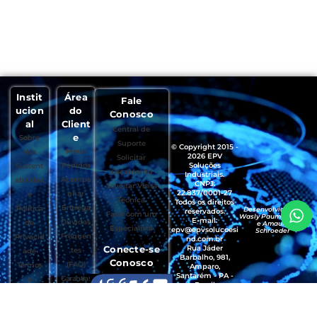
Instit
Área
Fale
ucion
do
Conosco
al
Client
Central de
e
Sobre
Suporte
© Copyright 2015 -
Meus
Nós
2026 EPV
Solicitar
Pedidos
Soluções
Sustent
Orçamento
Industriais.
Acompa
abilidad
CNPJ:
Solicitar Visita
22.837/0001-27
nhar
e
Técnica
Todos os direitos
Entrega
Política
Desenvolvido por
reservados.
Falar com um
Wasly Paumgartten
E-mail:
Dúvidas
de
e Amaury
Especialista
epv@epvsolucoesi
Schroeder
Frequen
Privacid
nd.com.br
Conecte-se
Rua Jáder
tes
ade
Barbalho, 981,
Conosco
(FAQ)
Termos
Amparo,
Santarém - PA -
Garantias
e
Brasil
, Trocas e
Condiçõ
CEP.: 68035-490
Devoluçõ
es de