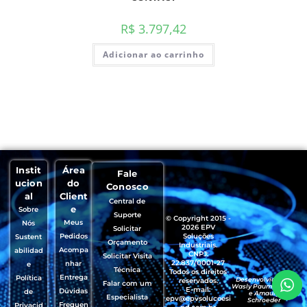
R$
3.797,42
Adicionar ao carrinho
Instit
Área
Fale
ucion
do
Conosco
al
Client
Central de
e
Sobre
Suporte
© Copyright 2015 -
Meus
Nós
2026 EPV
Solicitar
Pedidos
Soluções
Sustent
Orçamento
Industriais.
Acompa
abilidad
CNPJ:
Solicitar Visita
22.837/0001-27
nhar
e
Técnica
Todos os direitos
Entrega
Política
Desenvolvido por
reservados.
Falar com um
Wasly Paumgartten
E-mail:
Dúvidas
de
e Amaury
Especialista
epv@epvsolucoesi
Schroeder
Frequen
Privacid