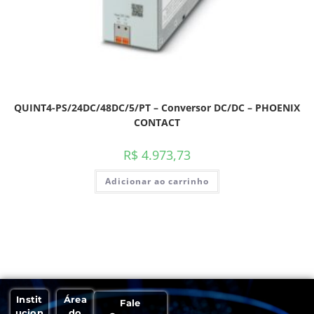
QUINT4-PS/24DC/48DC/5/PT – Conversor DC/DC – PHOENIX
CONTACT
R$
4.973,73
Adicionar ao carrinho
Instit
Área
Fale
ucion
do