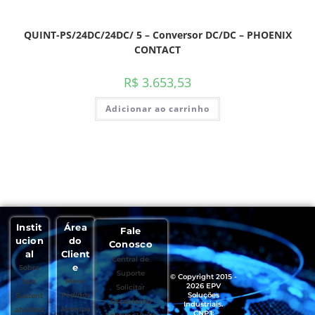
QUINT-PS/24DC/24DC/ 5 – Conversor DC/DC – PHOENIX
CONTACT
R$
3.653,53
Adicionar ao carrinho
Instit
Área
Fale
ucion
do
Conosco
al
Client
Central de
e
Sobre
Suporte
© Copyright 2015 -
Meus
Nós
2026 EPV
Solicitar
Pedidos
Soluções
Sustent
Orçamento
Industriais.
Acompa
abilidad
CNPJ: