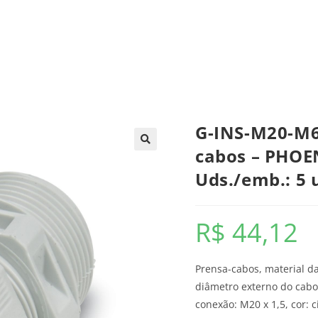
trica
Automação
Painéis e CCMs
Ferramentas
G-INS-M20-M6
cabos – PHOE
Uds./emb.: 5 
R$
44,12
Prensa-cabos, material da
diâmetro externo do cab
conexão: M20 x 1,5, cor: 