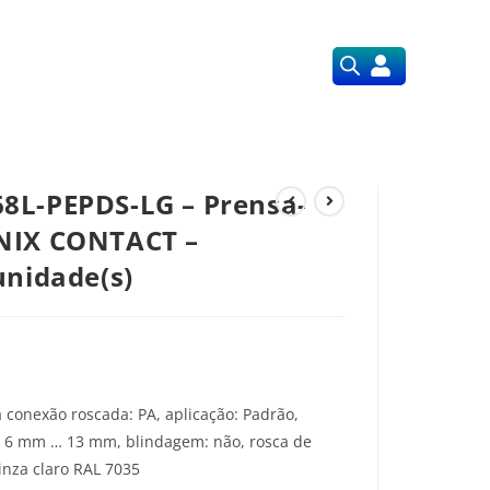
Orçamentos
Nossos Serviços
8L-PEPDS-LG – Prensa-
NIX CONTACT –
unidade(s)
 conexão roscada: PA, aplicação: Padrão,
o 6 mm … 13 mm, blindagem: não, rosca de
cinza claro RAL 7035