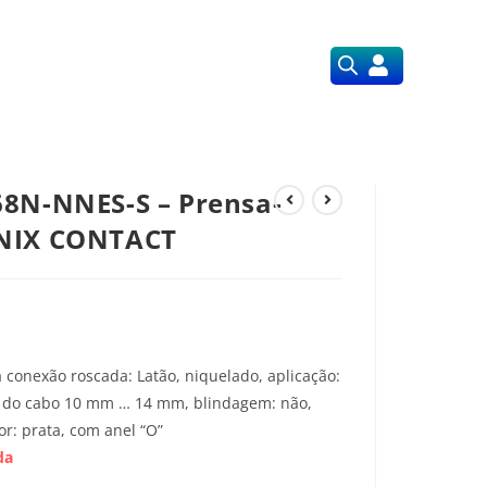
Orçamentos
Nossos Serviços
68N-NNES-S – Prensa-
ENIX CONTACT
 conexão roscada: Latão, niquelado, aplicação:
o do cabo 10 mm … 14 mm, blindagem: não,
or: prata, com anel “O”
da