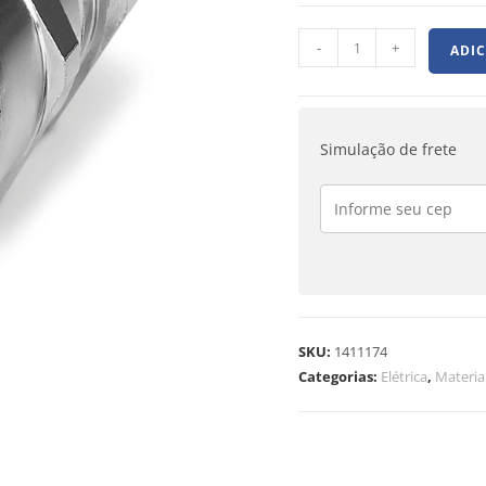
-
+
ADI
Simulação de frete
SKU:
1411174
Categorias:
Elétrica
,
Materi