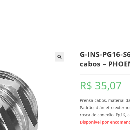
trica
Automação
Painéis e CCMs
Ferramentas
G-INS-PG16-S
cabos – PHO
R$
35,07
Prensa-cabos, material da
Padrão, diâmetro extern
rosca de conexão: Pg16, c
Disponível por encomen