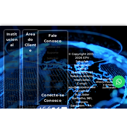
Instit
Área
Fale
ucion
do
Conosco
al
Client
Central de
e
Sobre
Suporte
© Copyright 2015 -
Meus
Nós
2026 EPV
Solicitar
Pedidos
Soluções
Sustent
Orçamento
Industriais.
Acompa
abilidad
CNPJ:
Solicitar Visita
22.837/0001-27
nhar
e
Técnica
Todos os direitos
Entrega
Política
Desenvolvido por
reservados.
Falar com um
Wasly Paumgartten
E-mail:
Dúvidas
de
e Amaury
Especialista
epv@epvsolucoesi
Schroeder
Frequen
Privacid
nd.com.br
Conecte-se
Rua Jáder
tes
ade
Barbalho, 981,
Conosco
(FAQ)
Termos
Amparo,
Santarém - PA -
Garantias
e
Brasil
, Trocas e
Condiçõ
CEP.: 68035-490
Devoluçõ
es de
es
Uso