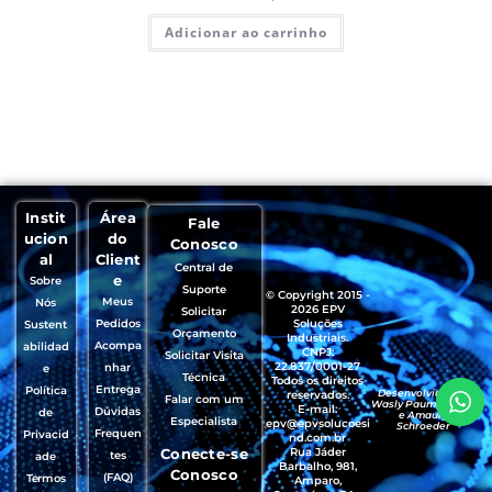
Adicionar ao carrinho
Instit
Área
Fale
ucion
do
Conosco
al
Client
Central de
e
Sobre
Suporte
© Copyright 2015 -
Meus
Nós
2026 EPV
Solicitar
Pedidos
Soluções
Sustent
Orçamento
Industriais.
Acompa
abilidad
CNPJ:
Solicitar Visita
22.837/0001-27
nhar
e
Técnica
Todos os direitos
Entrega
Política
Desenvolvido por
reservados.
Falar com um
Wasly Paumgartten
E-mail:
Dúvidas
de
e Amaury
Especialista
epv@epvsolucoesi
Schroeder
Frequen
Privacid
nd.com.br
Conecte-se
Rua Jáder
tes
ade
Barbalho, 981,
Conosco
(FAQ)
Termos
Amparo,