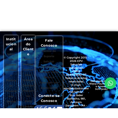
Instit
Área
Fale
ucion
do
Conosco
al
Client
Central de
e
Sobre
Suporte
© Copyright 2015 -
Meus
Nós
2026 EPV
Solicitar
Pedidos
Soluções
Sustent
Orçamento
Industriais.
Acompa
abilidad
CNPJ:
Solicitar Visita
22.837/0001-27
nhar
e
Técnica
Todos os direitos
Entrega
Política
Desenvolvido por
reservados.
Falar com um
Wasly Paumgartten
E-mail:
Dúvidas
de
e Amaury
Especialista
epv@epvsolucoesi
Schroeder
Frequen
Privacid
nd.com.br
Conecte-se
Rua Jáder
tes
ade
Barbalho, 981,
Conosco
(FAQ)
Termos
Amparo,
Santarém - PA -
Garantias
e
Brasil
, Trocas e
Condiçõ
CEP.: 68035-490
Devoluçõ
es de