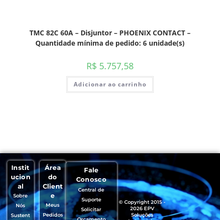
TMC 82C 60A – Disjuntor – PHOENIX CONTACT –
Quantidade mínima de pedido: 6 unidade(s)
R$
5.757,58
Adicionar ao carrinho
Instit
Área
Fale
ucion
do
Conosco
al
Client
Central de
e
Sobre
Suporte
© Copyright 2015 -
Meus
Nós
2026 EPV
Solicitar
Pedidos
Soluções
Sustent
Orçamento