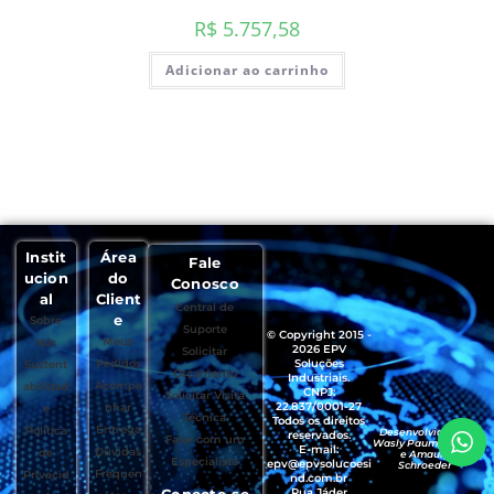
R$
5.757,58
Adicionar ao carrinho
Instit
Área
Fale
ucion
do
Conosco
al
Client
Central de
e
Sobre
Suporte
© Copyright 2015 -
Meus
Nós
2026 EPV
Solicitar
Pedidos
Soluções
Sustent
Orçamento
Industriais.
Acompa
abilidad
CNPJ:
Solicitar Visita
22.837/0001-27
nhar
e
Técnica
Todos os direitos
Entrega
Política
Desenvolvido por
reservados.
Falar com um
Wasly Paumgartten
E-mail:
Dúvidas
de
e Amaury
Especialista
epv@epvsolucoesi
Schroeder
Frequen
Privacid
nd.com.br
Conecte-se
Rua Jáder