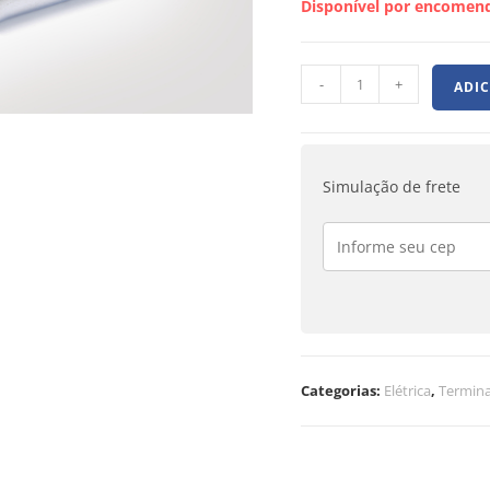
Disponível por encomen
-
+
ADI
Simulação de frete
Categorias:
Elétrica
,
Termina