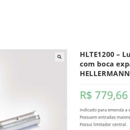
trica
Automação
Painéis e CCMs
Ferramentas
HLTE1200 – 
com boca exp
HELLERMAN
R$
779,66
Indicado para emenda a c
Possuem entradas maiores
Possui limitador central.