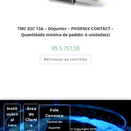
TMC 82C 13A – Disjuntor – PHOENIX CONTACT –
Quantidade mínima de pedido: 6 unidade(s)
R$
5.757,58
Adicionar ao carrinho
Instit
Área
Fale
ucion
do
Conosco
al
Client
Central de
e
Sobre
Suporte
© Copyright 2015 -
Meus