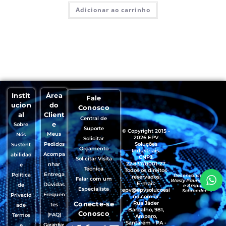
Adicionar ao carrinho
Instit
Área
Fale
ucion
do
Conosco
al
Client
Central de
e
Sobre
Suporte
© Copyright 2015 -
Meus
Nós
2026 EPV
Solicitar
Pedidos
Soluções
Sustent
Orçamento
Industriais.
Acompa
abilidad
CNPJ:
Solicitar Visita
22.837/0001-27
nhar
e
Técnica
Todos os direitos
Entrega
Política
Desenvolvido por
reservados.
Falar com um
Wasly Paumgartten
E-mail:
Dúvidas
de
e Amaury
Especialista
epv@epvsolucoesi
Schroeder
Frequen
Privacid
nd.com.br
Conecte-se
Rua Jáder
tes
ade
Barbalho, 981,
Conosco
(FAQ)
Termos
Amparo,
Santarém - PA -
Garantias
e