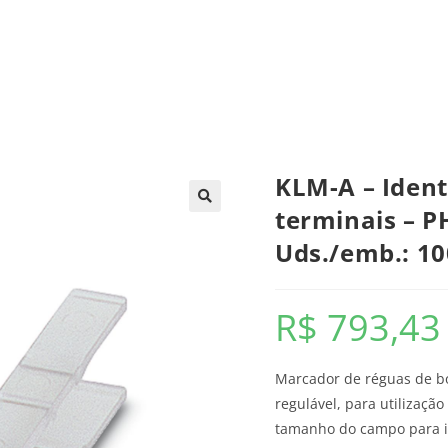
trica
Automação
Painéis e CCMs
Ferramentas
KLM-A – Ident
terminais – 
Uds./emb.: 10
R$
793,43
Marcador de réguas de bor
regulável, para utilizaçã
tamanho do campo para i