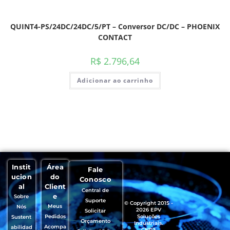
QUINT4-PS/24DC/24DC/5/PT – Conversor DC/DC – PHOENIX
CONTACT
R$
2.796,64
Adicionar ao carrinho
Instit
Área
Fale
ucion
do
Conosco
al
Client
Central de
e
Sobre
Suporte
© Copyright 2015 -
Meus
Nós
2026 EPV
Solicitar
Pedidos
Soluções
Sustent
Orçamento
Industriais.
Acompa
abilidad
CNPJ: