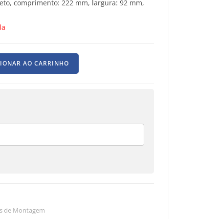
 preto, comprimento: 222 mm, largura: 92 mm,
da
CIONAR AO CARRINHO
is de Montagem