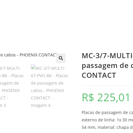
a
Automação
Painéis e CCMs
Ferramentas
Orçamentos
No
MC-3/7-MULTI-
passagem de 
🔍
CONTACT
R$
225,01
Placas de passagem de ca
externo de linha: 1x 30
54 mm, material: chapa de