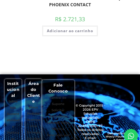
PHOENIX CONTACT
R$
2.721,33
Adicionar ao carrinho
Instit
Área
Fale
ucion
do
Conosco
al
Client
Central de
e
Sobre
Suporte
© Copyright 2015 -
Meus
Nós
2026 EPV
Solicitar
Pedidos
Soluções
Sustent
Orçamento
Industriais.
Acompa
abilidad
CNPJ:
Solicitar Visita
22.837/0001-27
nhar
e
Técnica
Todos os direitos
Entrega
Política
Desenvolvido por
reservados.
Falar com um
Wasly Paumgartten
E-mail:
Dúvidas
de
e Amaury