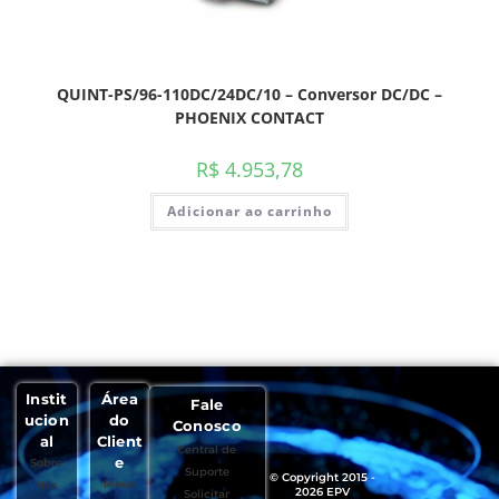
QUINT-PS/96-110DC/24DC/10 – Conversor DC/DC –
PHOENIX CONTACT
R$
4.953,78
Adicionar ao carrinho
Instit
Área
Fale
ucion
do
Conosco
al
Client
Central de
e
Sobre
Suporte
© Copyright 2015 -
Meus
Nós
2026 EPV
Solicitar