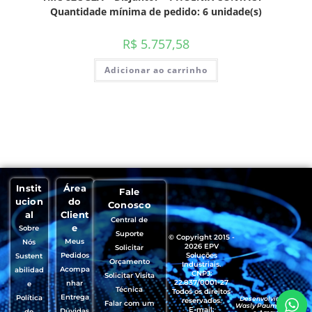
Quantidade mínima de pedido: 6 unidade(s)
R$
5.757,58
Adicionar ao carrinho
Instit
Área
Fale
ucion
do
Conosco
al
Client
Central de
e
Sobre
Suporte
© Copyright 2015 -
Meus
Nós
2026 EPV
Solicitar
Pedidos
Soluções
Sustent
Orçamento
Industriais.
Acompa
abilidad
CNPJ:
Solicitar Visita
22.837/0001-27
nhar
e
Técnica
Todos os direitos
Entrega
Política
Desenvolvido por
reservados.
Falar com um
Wasly Paumgartten
E-mail:
Dúvidas
de