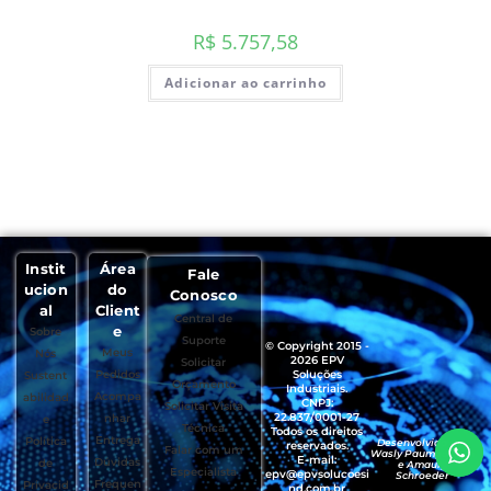
R$
5.757,58
Adicionar ao carrinho
Instit
Área
Fale
ucion
do
Conosco
al
Client
Central de
e
Sobre
Suporte
© Copyright 2015 -
Meus
Nós
2026 EPV
Solicitar
Pedidos
Soluções
Sustent
Orçamento
Industriais.
Acompa
abilidad
CNPJ:
Solicitar Visita
22.837/0001-27
nhar
e
Técnica
Todos os direitos
Entrega
Política
Desenvolvido por
reservados.
Falar com um
Wasly Paumgartten
E-mail:
Dúvidas
de
e Amaury
Especialista
epv@epvsolucoesi
Schroeder
Frequen
Privacid
nd.com.br